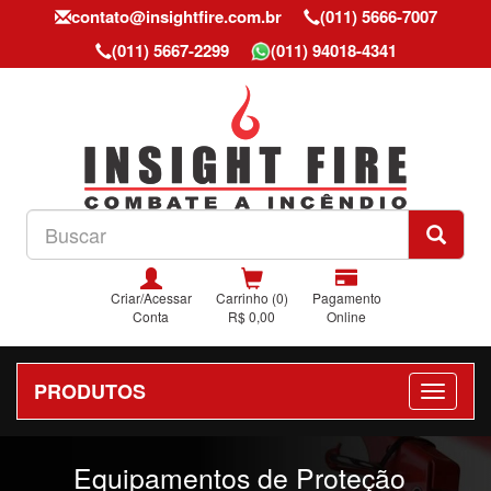
contato@insightfire.com.br
(011) 5666-7007
(011) 5667-2299
(011) 94018-4341
Criar/Acessar
Carrinho (0)
Pagamento
Conta
R$ 0,00
Online
PRODUTOS
Previous
Nex
Equipamentos de Proteção