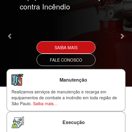
contra Incêndio
SAIBA MAIS
FALE CONOSCO
Manutenção
Realizamos serviços de manutenção e recarga em
equipamentos de combate a incêndio em toda região de
São Paulo.
Saiba mais…
Execução