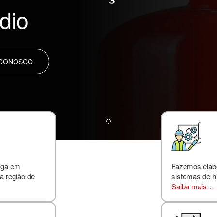
dio
 CONOSCO
rga em
Fazemos elabor
a região de
sistemas de hi
Saiba mais…