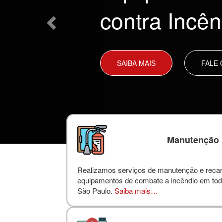
contra Incên
SAIBA MAIS
FALE
Manutenção
Realizamos serviços de manutenção e reca
equipamentos de combate a incêndio em tod
São Paulo.
Saiba mais…