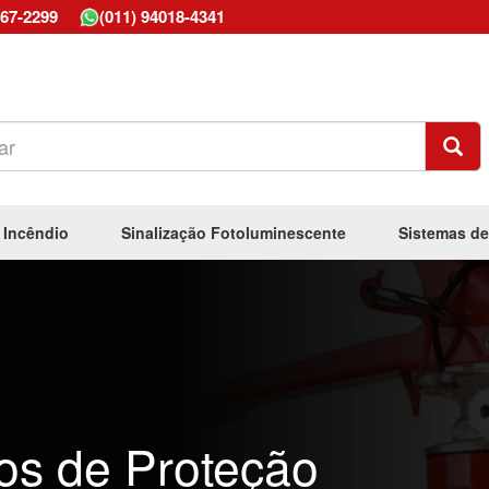
667-2299
(011) 94018-4341
 Incêndio
Sinalização Fotoluminescente
Sistemas de
os de Proteção