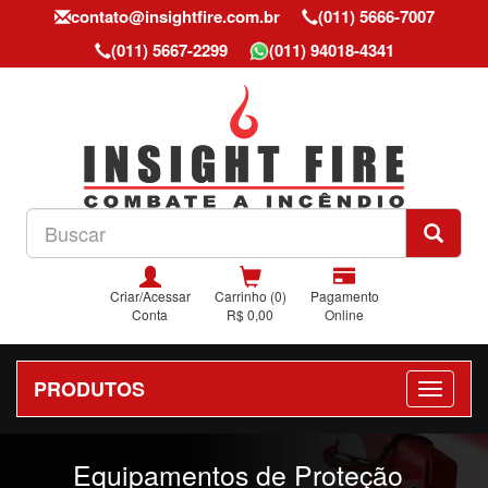
contato@insightfire.com.br
(011) 5666-7007
(011) 5667-2299
(011) 94018-4341
Criar/Acessar
Carrinho (0)
Pagamento
Conta
R$ 0,00
Online
PRODUTOS
Previous
Nex
Equipamentos de Proteção