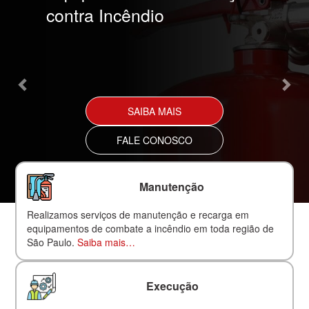
contra Incêndio
SAIBA MAIS
FALE CONOSCO
Manutenção
Realizamos serviços de manutenção e recarga em
equipamentos de combate a incêndio em toda região de
São Paulo.
Saiba mais…
Execução