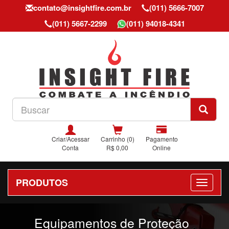
contato@insightfire.com.br
(011) 5666-7007
(011) 5667-2299
(011) 94018-4341
Criar/Acessar
Carrinho (0)
Pagamento
Conta
R$ 0,00
Online
PRODUTOS
Previous
Nex
Equipamentos de Proteção