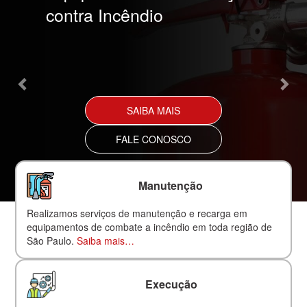
contra Incêndio
SAIBA MAIS
FALE CONOSCO
Manutenção
Realizamos serviços de manutenção e recarga em
equipamentos de combate a incêndio em toda região de
São Paulo.
Saiba mais…
Execução