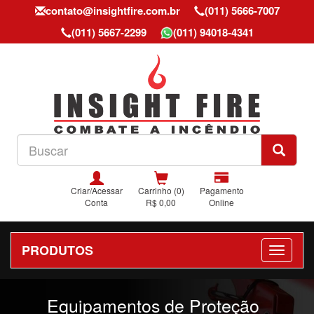
contato@insightfire.com.br
(011) 5666-7007
(011) 5667-2299
(011) 94018-4341
Criar/Acessar
Carrinho (0)
Pagamento
Conta
R$ 0,00
Online
PRODUTOS
Previous
Nex
Equipamentos de Proteção