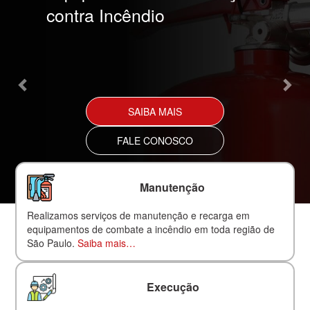
contra Incêndio
SAIBA MAIS
FALE CONOSCO
Manutenção
Realizamos serviços de manutenção e recarga em
equipamentos de combate a incêndio em toda região de
São Paulo.
Saiba mais…
Execução