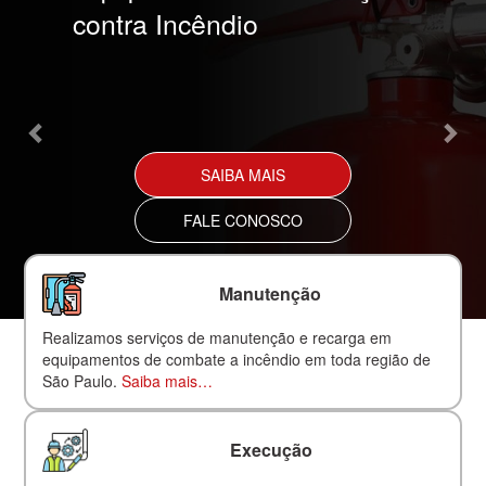
contra Incêndio
SAIBA MAIS
FALE CONOSCO
Manutenção
Realizamos serviços de manutenção e recarga em
equipamentos de combate a incêndio em toda região de
São Paulo.
Saiba mais…
Execução