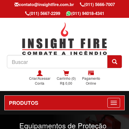
contato@insightfire.com.br
(011) 5666-7007
(011) 5667-2299
(011) 94018-4341
Criar/Acessar
Carrinho (0)
Pagamento
Conta
R$ 0,00
Online
PRODUTOS
Previous
Nex
Equipamentos de Proteção