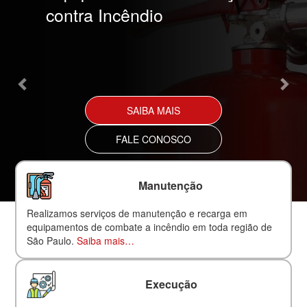
contra Incêndio
SAIBA MAIS
FALE CONOSCO
Manutenção
Realizamos serviços de manutenção e recarga em
equipamentos de combate a incêndio em toda região de
São Paulo.
Saiba mais…
Execução