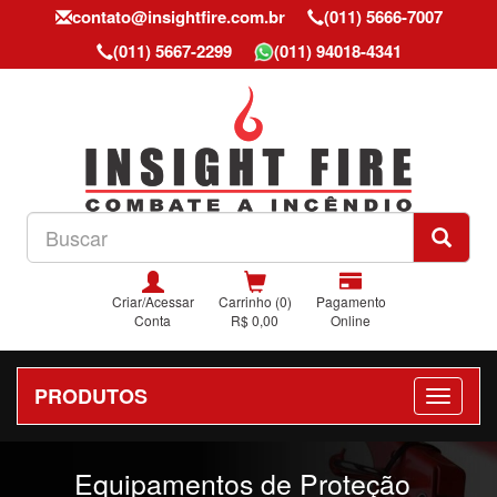
contato@insightfire.com.br
(011) 5666-7007
(011) 5667-2299
(011) 94018-4341
Criar/Acessar
Carrinho (0)
Pagamento
Conta
R$ 0,00
Online
PRODUTOS
Previous
Nex
Equipamentos de Proteção