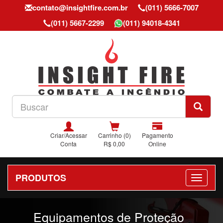
contato@insightfire.com.br
(011) 5666-7007
(011) 5667-2299
(011) 94018-4341
Criar/Acessar
Carrinho (0)
Pagamento
Conta
R$ 0,00
Online
PRODUTOS
Previous
Nex
Equipamentos de Proteção