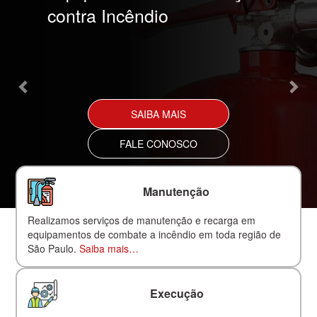
contra Incêndio
SAIBA MAIS
FALE CONOSCO
Manutenção
Realizamos serviços de manutenção e recarga em
equipamentos de combate a incêndio em toda região de
São Paulo.
Saiba mais…
Execução