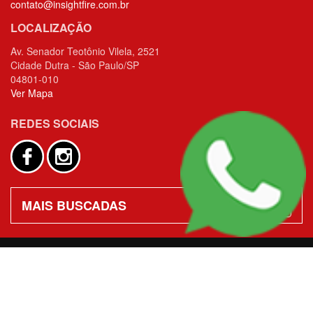
contato@insightfire.com.br
LOCALIZAÇÃO
Av. Senador Teotônio Vilela, 2521
Cidade Dutra - São Paulo/SP
04801-010
Ver Mapa
REDES SOCIAIS
MAIS BUSCADAS
Acessos: 285.389
Criação de Sites
–
Admin