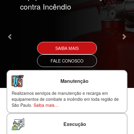
contra Incêndio
SAIBA MAIS
FALE CONOSCO
Manutenção
Realizamos serviços de manutenção e recarga em
equipamentos de combate a incêndio em toda região de
São Paulo.
Saiba mais…
Execução