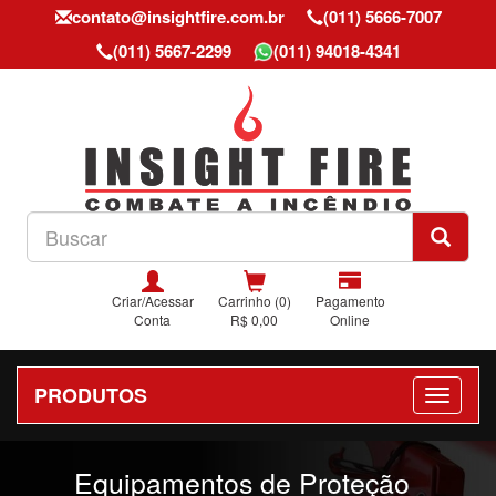
contato@insightfire.com.br
(011) 5666-7007
(011) 5667-2299
(011) 94018-4341
Criar/Acessar
Carrinho (0)
Pagamento
Conta
R$ 0,00
Online
PRODUTOS
Previous
Nex
Equipamentos de Proteção