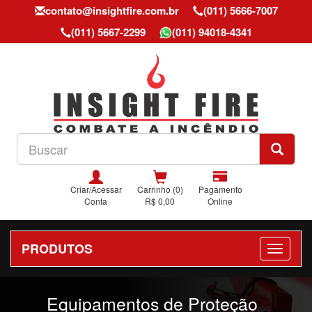
contato@insightfire.com.br
(011) 5666-7007
(011) 5667-2299
(011) 94018-4341
Criar/Acessar
Carrinho (0)
Pagamento
Conta
R$ 0,00
Online
PRODUTOS
Previous
Nex
Equipamentos de Proteção