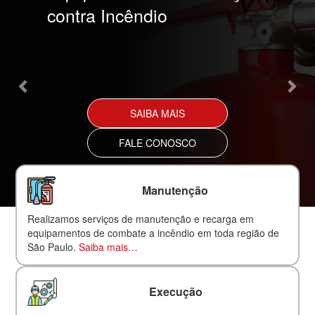
contra Incêndio
SAIBA MAIS
FALE CONOSCO
Manutenção
Realizamos serviços de manutenção e recarga em
equipamentos de combate a incêndio em toda região de
São Paulo.
Saiba mais…
Execução