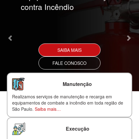
contra Incêndio
SAIBA MAIS
FALE CONOSCO
Manutenção
Realizamos serviços de manutenção e recarga em
equipamentos de combate a incêndio em toda região de
São Paulo.
Saiba mais…
Execução