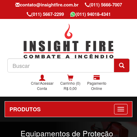
contato@insightfire.com.br
(011) 5666-7007
(011) 5667-2299
(011) 94018-4341
Criar/Acessar
Carrinho (0)
Pagamento
Conta
R$ 0,00
Online
PRODUTOS
Previous
Nex
Equipamentos de Proteção