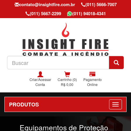
contato@insightfire.com.br
(011) 5666-7007
(011) 5667-2299
(011) 94018-4341
Criar/Acessar
Carrinho (0)
Pagamento
Conta
R$ 0,00
Online
PRODUTOS
Previous
Nex
Equipamentos de Proteção