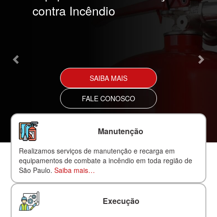
contra Incêndio
SAIBA MAIS
FALE CONOSCO
Manutenção
Realizamos serviços de manutenção e recarga em
equipamentos de combate a incêndio em toda região de
São Paulo.
Saiba mais…
Execução