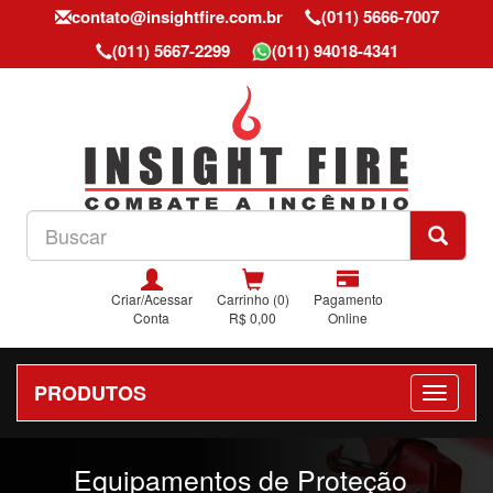
contato@insightfire.com.br
(011) 5666-7007
(011) 5667-2299
(011) 94018-4341
Criar/Acessar
Carrinho (0)
Pagamento
Conta
R$ 0,00
Online
PRODUTOS
Previous
Nex
Equipamentos de Proteção