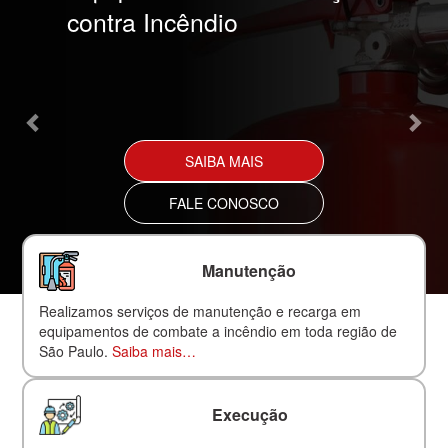
contra Incêndio
SAIBA MAIS
FALE CONOSCO
Manutenção
Realizamos serviços de manutenção e recarga em
equipamentos de combate a incêndio em toda região de
São Paulo.
Saiba mais…
Execução