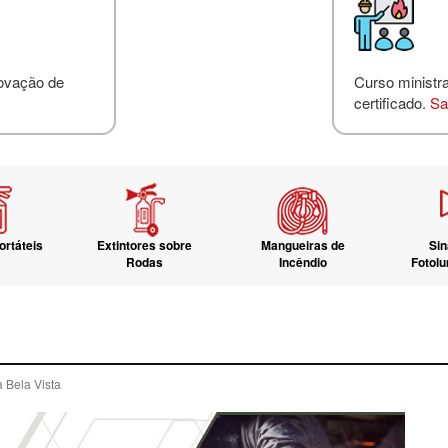
novação de
Curso ministr
certificado.
Sa
ortáteis
Extintores sobre
Mangueiras de
Sin
Rodas
Incêndio
Fotol
a Bela Vista