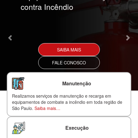
contra Incêndio
SAIBA MAIS
FALE CONOSCO
Manutenção
Realizamos serviços de manutenção e recarga em
equipamentos de combate a incêndio em toda região de
São Paulo.
Saiba mais…
Execução