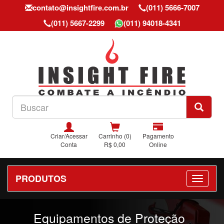
contato@insightfire.com.br
(011) 5666-7007
(011) 5667-2299
(011) 94018-4341
Criar/Acessar
Carrinho (0)
Pagamento
Conta
R$ 0,00
Online
PRODUTOS
Previous
Nex
Equipamentos de Proteção