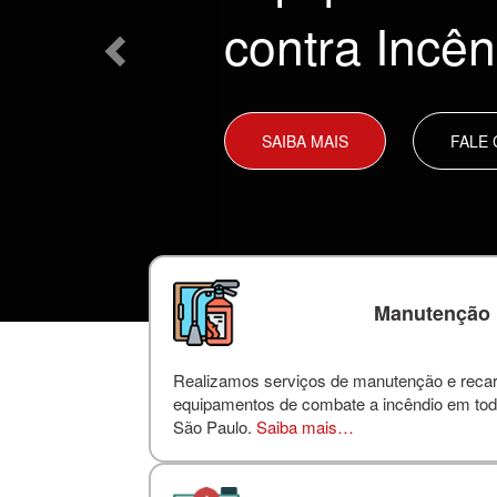
contra Incên
SAIBA MAIS
FALE
Manutenção
Realizamos serviços de manutenção e reca
equipamentos de combate a incêndio em tod
São Paulo.
Saiba mais…