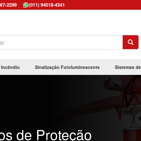
667-2299
(011) 94018-4341
 Incêndio
Sinalização Fotoluminescente
Sistemas de
os de Proteção