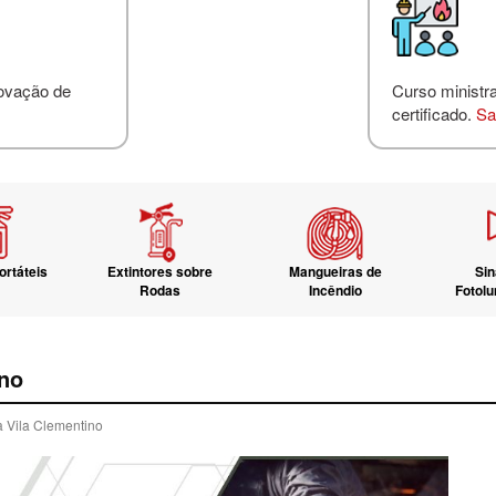
novação de
Curso ministr
certificado.
Sa
ortáteis
Extintores sobre
Mangueiras de
Sin
Rodas
Incêndio
Fotol
ino
a Vila Clementino