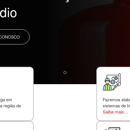
dio
 CONOSCO
rga em
Fazemos elabor
a região de
sistemas de hi
Saiba mais…