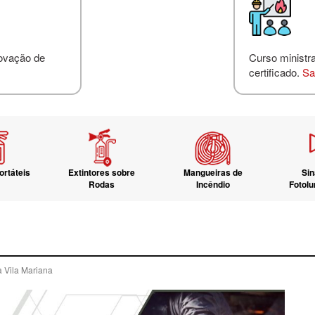
novação de
Curso ministr
certificado.
Sa
ortáteis
Extintores sobre
Mangueiras de
Sin
Rodas
Incêndio
Fotol
a Vila Mariana