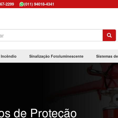
667-2299
(011) 94018-4341
 Incêndio
Sinalização Fotoluminescente
Sistemas de
os de Proteção