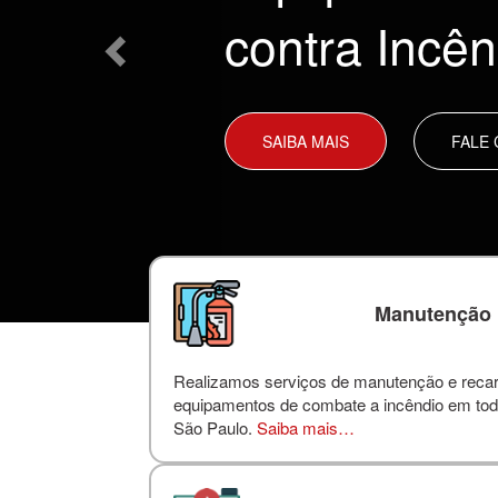
contra Incên
SAIBA MAIS
FALE
Manutenção
Realizamos serviços de manutenção e reca
equipamentos de combate a incêndio em tod
São Paulo.
Saiba mais…