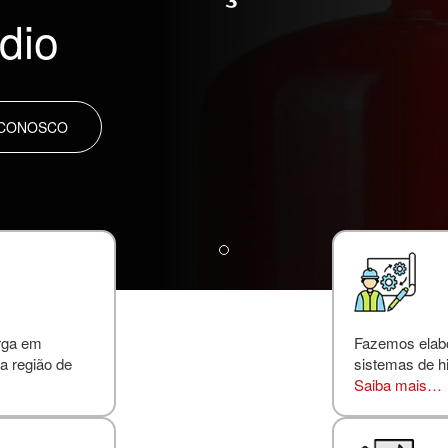
dio
 CONOSCO
rga em
Fazemos elabor
a região de
sistemas de hi
Saiba mais…