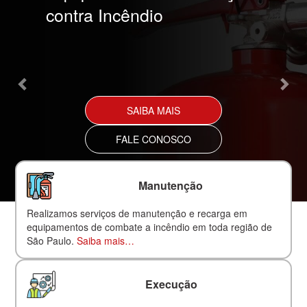
contra Incêndio
SAIBA MAIS
FALE CONOSCO
Manutenção
Realizamos serviços de manutenção e recarga em
equipamentos de combate a incêndio em toda região de
São Paulo.
Saiba mais…
Execução