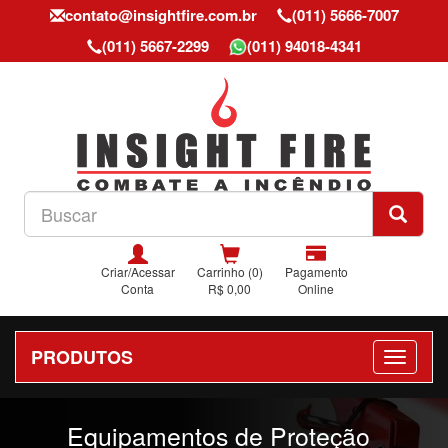
contato@insightfire.com.br
(011) 5666-7007
(011) 5667-2299
(011) 94018-4341
Criar/Acessar
Carrinho (0)
Pagamento
Conta
R$ 0,00
Online
PRODUTOS
Previous
Nex
Equipamentos de Proteção