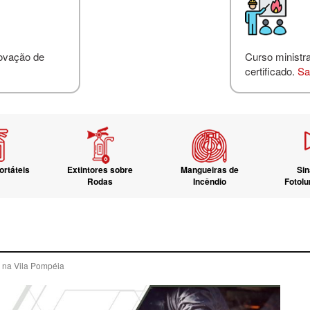
novação de
Curso ministr
certificado.
Sa
ortáteis
Extintores sobre
Mangueiras de
Sin
Rodas
Incêndio
Fotol
s na Vila Pompéia