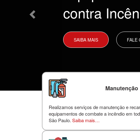
contra Incên
SAIBA MAIS
FALE
Manutenção
Realizamos serviços de manutenção e reca
equipamentos de combate a incêndio em tod
São Paulo.
Saiba mais…