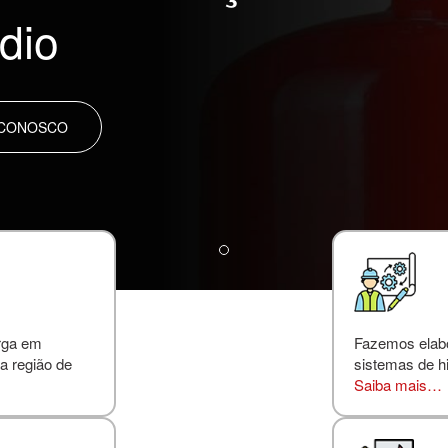
dio
 CONOSCO
rga em
Fazemos elabor
a região de
sistemas de hi
Saiba mais…