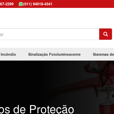
667-2299
(011) 94018-4341
 Incêndio
Sinalização Fotoluminescente
Sistemas de
os de Proteção