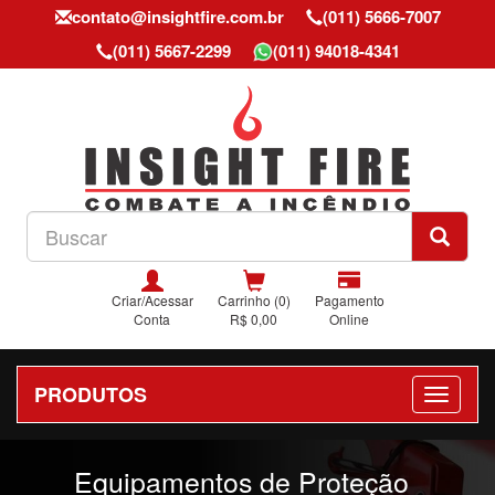
contato@insightfire.com.br
(011) 5666-7007
(011) 5667-2299
(011) 94018-4341
Criar/Acessar
Carrinho (0)
Pagamento
Conta
R$ 0,00
Online
PRODUTOS
Previous
Nex
Equipamentos de Proteção