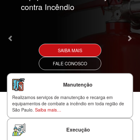
contra Incêndio
SAIBA MAIS
FALE CONOSCO
Manutenção
Realizamos serviços de manutenção e recarga em
equipamentos de combate a incêndio em toda região de
São Paulo.
Saiba mais…
Execução