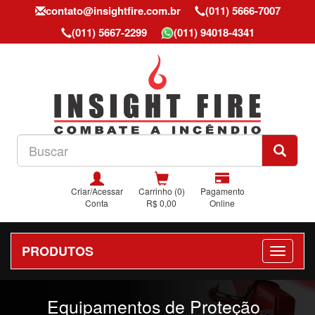
contato@insightfire.com.br
(011) 5666-7007
(011) 5667-2299
(011) 94018-4341
Criar/Acessar
Carrinho (0)
Pagamento
Conta
R$ 0,00
Online
PRODUTOS
Previous
Nex
Equipamentos de Proteção