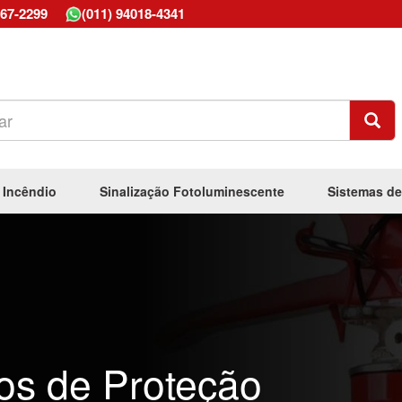
667-2299
(011) 94018-4341
 Incêndio
Sinalização Fotoluminescente
Sistemas de
os de Proteção