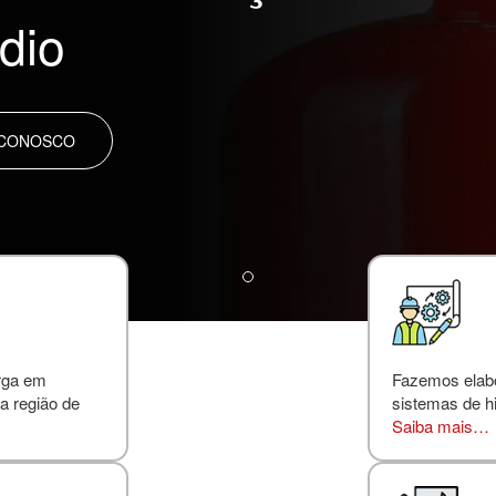
dio
 CONOSCO
rga em
Fazemos elabor
a região de
sistemas de hi
Saiba mais…