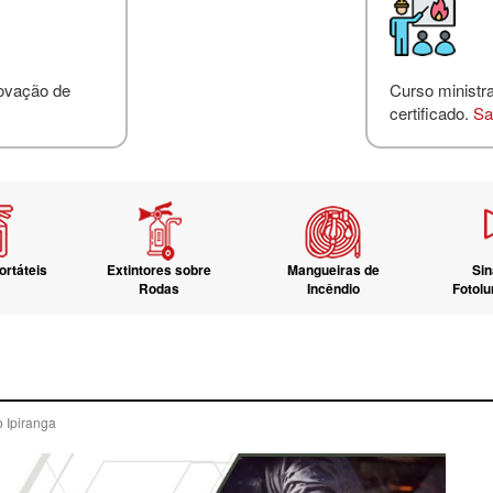
novação de
Curso ministr
certificado.
Sa
ortáteis
Extintores sobre
Mangueiras de
Sin
Rodas
Incêndio
Fotol
o Ipiranga