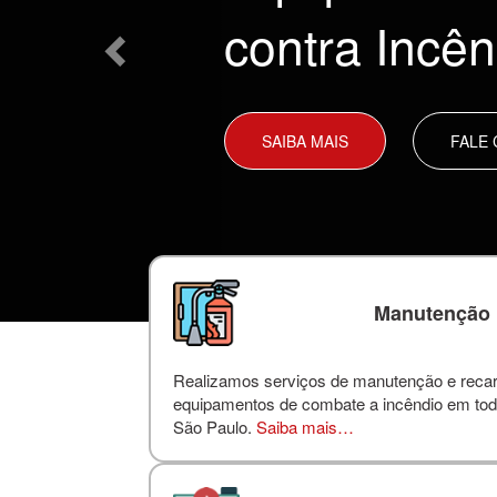
contra Incên
SAIBA MAIS
FALE
Manutenção
Realizamos serviços de manutenção e reca
equipamentos de combate a incêndio em tod
São Paulo.
Saiba mais…