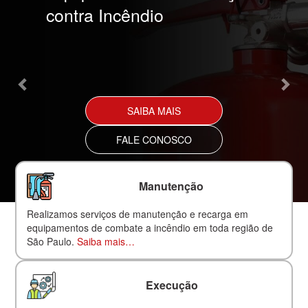
contra Incêndio
SAIBA MAIS
FALE CONOSCO
Manutenção
Realizamos serviços de manutenção e recarga em
equipamentos de combate a incêndio em toda região de
São Paulo.
Saiba mais…
Execução