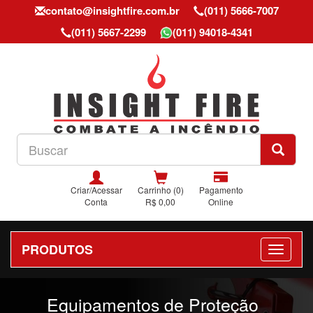
contato@insightfire.com.br
(011) 5666-7007
(011) 5667-2299
(011) 94018-4341
Criar/Acessar
Carrinho (0)
Pagamento
Conta
R$ 0,00
Online
PRODUTOS
Previous
Nex
Equipamentos de Proteção