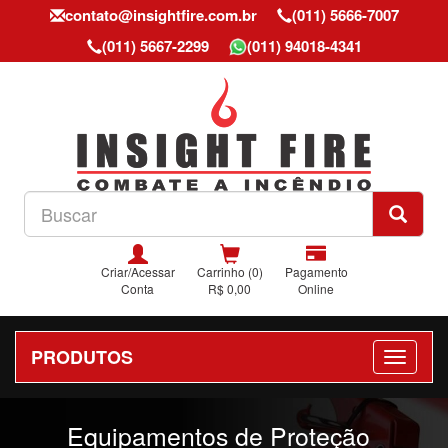
contato@insightfire.com.br
(011) 5666-7007
(011) 5667-2299
(011) 94018-4341
Criar/Acessar
Carrinho (0)
Pagamento
Conta
R$ 0,00
Online
PRODUTOS
Previous
Nex
Equipamentos de Proteção