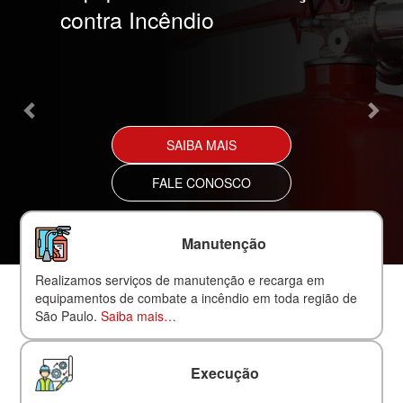
contra Incêndio
SAIBA MAIS
FALE CONOSCO
Manutenção
Realizamos serviços de manutenção e recarga em
equipamentos de combate a incêndio em toda região de
São Paulo.
Saiba mais…
Execução