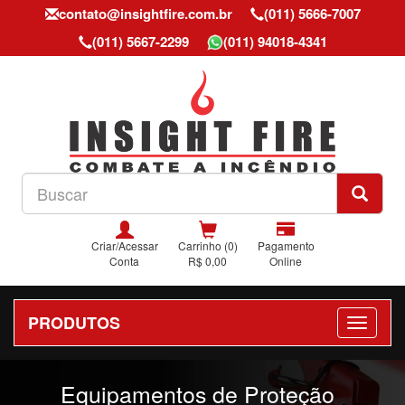
contato@insightfire.com.br
(011) 5666-7007
(011) 5667-2299
(011) 94018-4341
Criar/Acessar
Carrinho (0)
Pagamento
Conta
R$ 0,00
Online
PRODUTOS
Previous
Nex
Equipamentos de Proteção