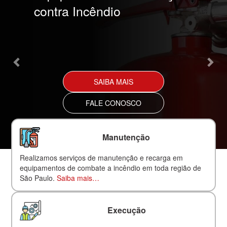
contra Incêndio
SAIBA MAIS
FALE CONOSCO
Manutenção
Realizamos serviços de manutenção e recarga em
equipamentos de combate a incêndio em toda região de
São Paulo.
Saiba mais…
Execução