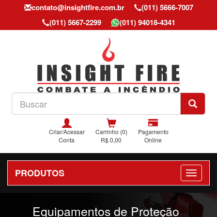
contato@insightfire.com.br
(011) 5666-7007
(011) 5667-2299
(011) 94018-4341
Criar/Acessar
Carrinho (0)
Pagamento
Conta
R$ 0,00
Online
PRODUTOS
Previous
Nex
Equipamentos de Proteção