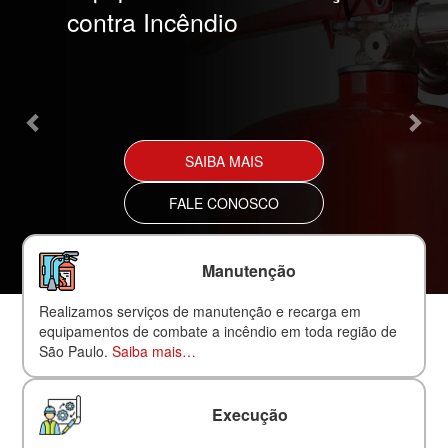
contra Incêndio
SAIBA MAIS
FALE CONOSCO
Manutenção
Realizamos serviços de manutenção e recarga em
equipamentos de combate a incêndio em toda região de
São Paulo.
Saiba mais…
Execução