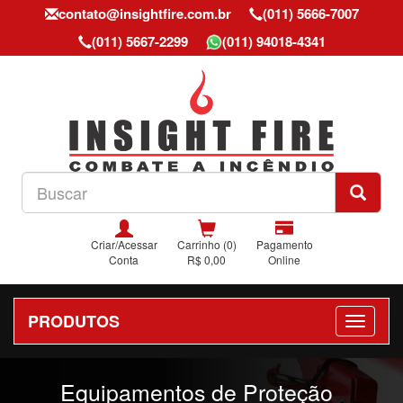
contato@insightfire.com.br
(011) 5666-7007
(011) 5667-2299
(011) 94018-4341
Criar/Acessar
Carrinho (0)
Pagamento
Conta
R$ 0,00
Online
PRODUTOS
Previous
Nex
Equipamentos de Proteção