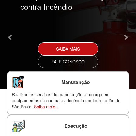
contra Incêndio
SAIBA MAIS
FALE CONOSCO
Manutenção
Realizamos serviços de manutenção e recarga em
equipamentos de combate a incêndio em toda região de
São Paulo.
Saiba mais…
Execução