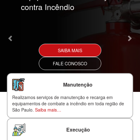
contra Incêndio
SAIBA MAIS
FALE CONOSCO
Manutenção
Realizamos serviços de manutenção e recarga em
equipamentos de combate a incêndio em toda região de
São Paulo.
Saiba mais…
Execução