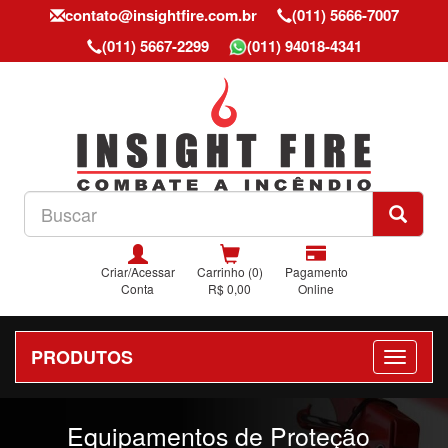
contato@insightfire.com.br
(011) 5666-7007
(011) 5667-2299
(011) 94018-4341
Criar/Acessar
Carrinho (0)
Pagamento
Conta
R$ 0,00
Online
PRODUTOS
Previous
Nex
Equipamentos de Proteção