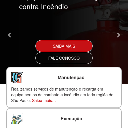
contra Incêndio
SAIBA MAIS
FALE CONOSCO
Manutenção
Realizamos serviços de manutenção e recarga em
equipamentos de combate a incêndio em toda região de
São Paulo.
Saiba mais…
Execução