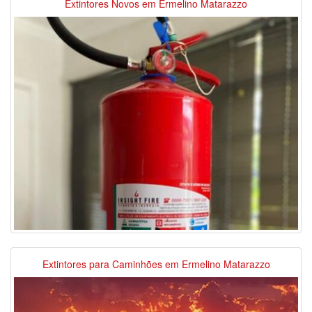
Extintores Novos em Ermelino Matarazzo
Extintores para Caminhões em Ermelino Matarazzo