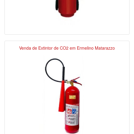
Venda de Extintor de CO2 em Ermelino Matarazzo