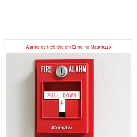
Alarme de Incêndio em Ermelino Matarazzo