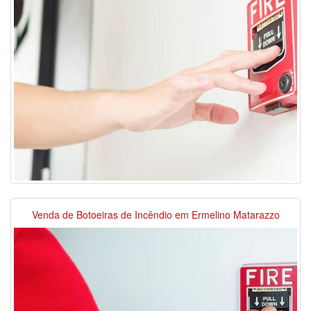
Venda de Botoeiras de Incêndio em Ermelino Matarazzo