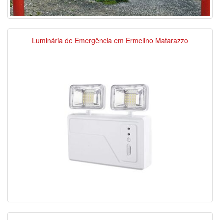
Luminária de Emergência em Ermelino Matarazzo