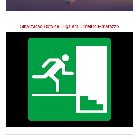
Sinalizacao Rota de Fuga em Ermelino Matarazzo