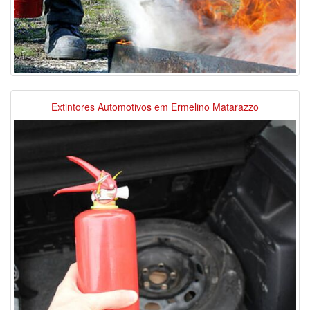
Extintores Automotivos em Ermelino Matarazzo