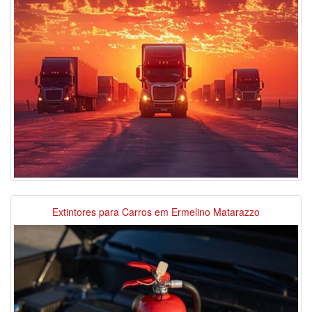
Extintores para Carros em Ermelino Matarazzo