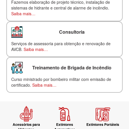
Fazemos elaboração de projeto técnico, instalação de
sistemas de hidrante e central de alarme de incêndio.
Saiba mais…
Consultoria
Serviços de assessoria para obtenção e renovação de
AVCB.
Saiba mais…
Treinamento de Brigada de Incêndio
Curso ministrado por bombeiro militar com emissão de
certificado.
Saiba mais…
Acessórios para
Extintores
Extintores Portáteis