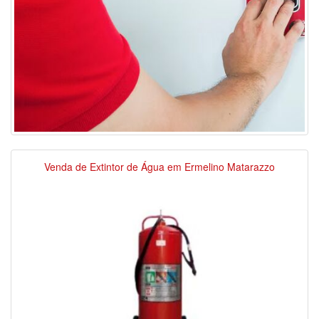
Venda de Extintor de Água em Ermelino Matarazzo