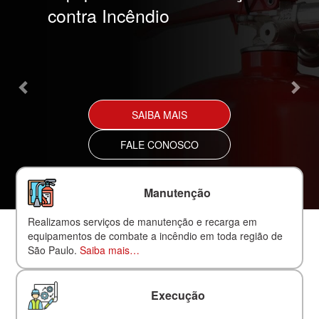
contra Incêndio
SAIBA MAIS
FALE CONOSCO
Manutenção
Realizamos serviços de manutenção e recarga em
equipamentos de combate a incêndio em toda região de
São Paulo.
Saiba mais…
Execução