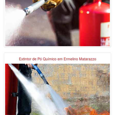
Extintor de Pó Químico em Ermelino Matarazzo