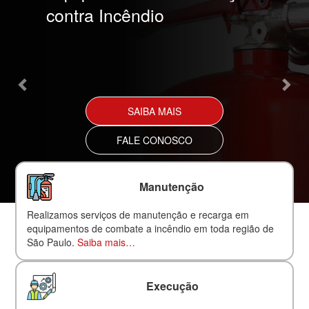
contra Incêndio
SAIBA MAIS
FALE CONOSCO
Manutenção
Realizamos serviços de manutenção e recarga em
equipamentos de combate a incêndio em toda região de
São Paulo.
Saiba mais…
Execução