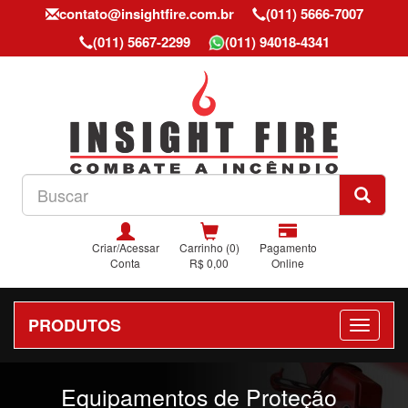
contato@insightfire.com.br
(011) 5666-7007
(011) 5667-2299
(011) 94018-4341
Criar/Acessar
Carrinho (0)
Pagamento
Conta
R$ 0,00
Online
PRODUTOS
Previous
Nex
Equipamentos de Proteção