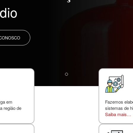
dio
 CONOSCO
rga em
Fazemos elabor
a região de
sistemas de hi
Saiba mais…