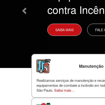
contra Incên
SAIBA MAIS
FALE
Manutenção
Realizamos serviços de manutenção e reca
equipamentos de combate a incêndio em tod
São Paulo.
Saiba mais…