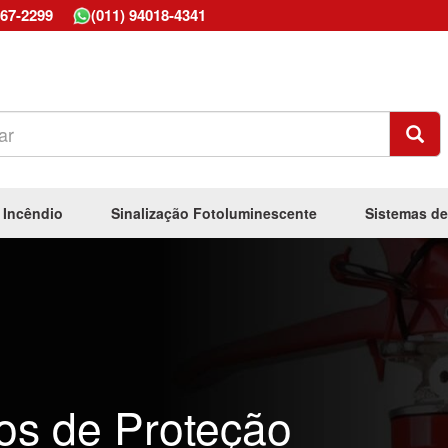
667-2299
(011) 94018-4341
 Incêndio
Sinalização Fotoluminescente
Sistemas de
os de Proteção