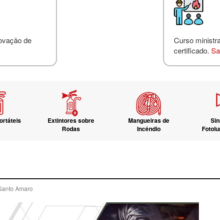
novação de
Curso ministr
certificado.
Sa
ortáteis
Extintores sobre
Mangueiras de
Sin
Rodas
Incêndio
Fotol
 Santo Amaro