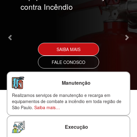
contra Incêndio
SAIBA MAIS
FALE CONOSCO
Manutenção
Realizamos serviços de manutenção e recarga em
equipamentos de combate a incêndio em toda região de
São Paulo.
Saiba mais…
Execução