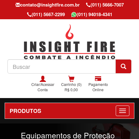
contato@insightfire.com.br
(011) 5666-7007
(011) 5667-2299
(011) 94018-4341
Criar/Acessar
Carrinho (0)
Pagamento
Conta
R$ 0,00
Online
PRODUTOS
Previous
Nex
Equipamentos de Proteção