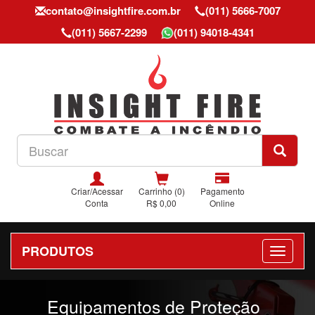
contato@insightfire.com.br
(011) 5666-7007
(011) 5667-2299
(011) 94018-4341
Criar/Acessar
Carrinho (0)
Pagamento
Conta
R$ 0,00
Online
PRODUTOS
Previous
Nex
Equipamentos de Proteção