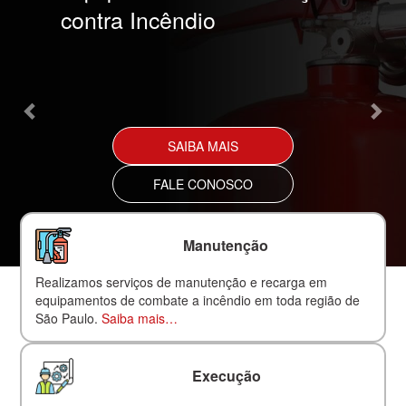
contra Incêndio
SAIBA MAIS
FALE CONOSCO
Manutenção
Realizamos serviços de manutenção e recarga em
equipamentos de combate a incêndio em toda região de
São Paulo.
Saiba mais…
Execução