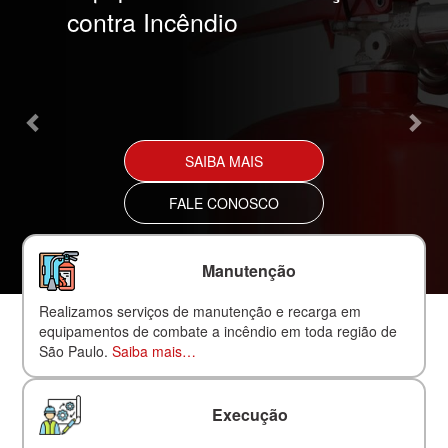
contra Incêndio
SAIBA MAIS
FALE CONOSCO
Manutenção
Realizamos serviços de manutenção e recarga em
equipamentos de combate a incêndio em toda região de
São Paulo.
Saiba mais…
Execução