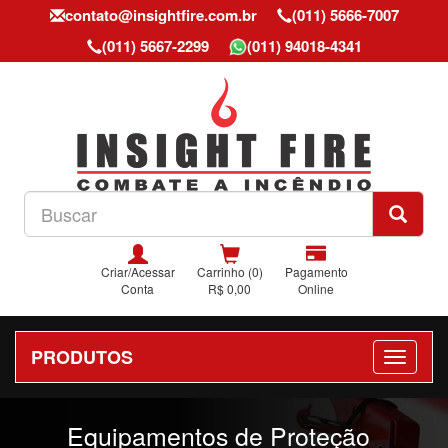
contato@insightfire.com.br
(011) 5666-7007
(011) 5667-2299
(011) 94018-4341
Criar/Acessar
Carrinho (0)
Pagamento
Conta
R$ 0,00
Online
PRODUTOS
Previous
Nex
Equipamentos de Proteção