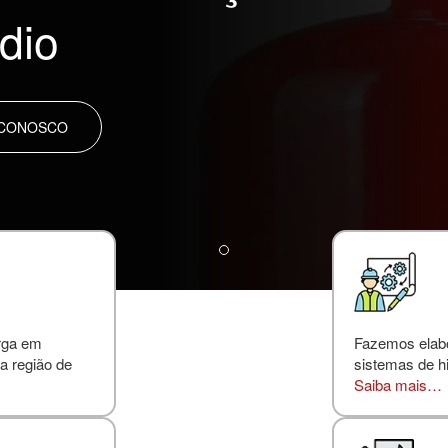
dio
 CONOSCO
rga em
Fazemos elabor
a região de
sistemas de hi
Saiba mais…