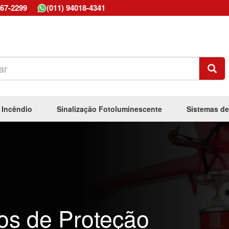
667-2299
(011) 94018-4341
 Incêndio
Sinalização Fotoluminescente
Sistemas de
os de Proteção