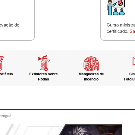
novação de
Curso ministr
certificado.
Sa
ortáteis
Extintores sobre
Mangueiras de
Sin
Rodas
Incêndio
Fotol
Jaraguá