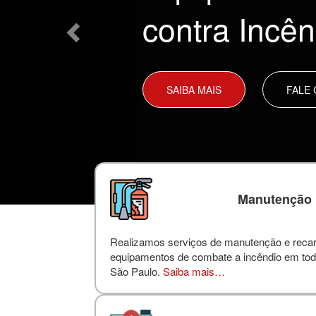
contra Incên
SAIBA MAIS
FALE
Manutenção
Realizamos serviços de manutenção e reca
equipamentos de combate a incêndio em tod
São Paulo.
Saiba mais…