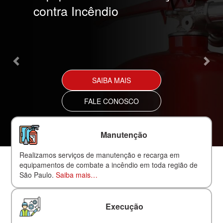
contra Incêndio
SAIBA MAIS
FALE CONOSCO
Manutenção
Realizamos serviços de manutenção e recarga em
equipamentos de combate a incêndio em toda região de
São Paulo.
Saiba mais…
Execução