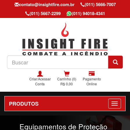
contato@insightfire.com.br
(011) 5666-7007
(011) 5667-2299
(011) 94018-4341
Criar/Acessar
Carrinho (0)
Pagamento
Conta
R$ 0,00
Online
PRODUTOS
Previous
Nex
Equipamentos de Proteção