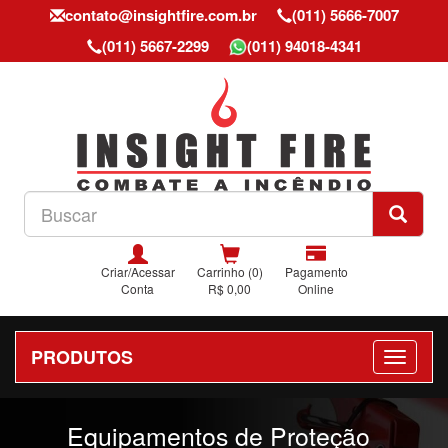
contato@insightfire.com.br
(011) 5666-7007
(011) 5667-2299
(011) 94018-4341
Criar/Acessar
Carrinho (0)
Pagamento
Conta
R$ 0,00
Online
PRODUTOS
Previous
Nex
Equipamentos de Proteção