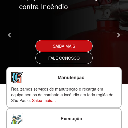
contra Incêndio
SAIBA MAIS
FALE CONOSCO
Manutenção
Realizamos serviços de manutenção e recarga em
equipamentos de combate a incêndio em toda região de
São Paulo.
Saiba mais…
Execução