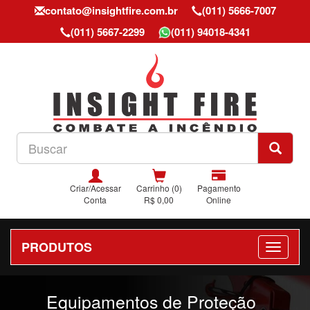
contato@insightfire.com.br
(011) 5666-7007
(011) 5667-2299
(011) 94018-4341
Criar/Acessar
Carrinho (0)
Pagamento
Conta
R$ 0,00
Online
PRODUTOS
Previous
Nex
Equipamentos de Proteção