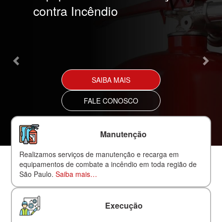
contra Incêndio
SAIBA MAIS
FALE CONOSCO
Manutenção
Realizamos serviços de manutenção e recarga em
equipamentos de combate a incêndio em toda região de
São Paulo.
Saiba mais…
Execução