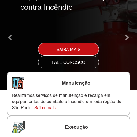
contra Incêndio
SAIBA MAIS
FALE CONOSCO
Manutenção
Realizamos serviços de manutenção e recarga em
equipamentos de combate a incêndio em toda região de
São Paulo.
Saiba mais…
Execução