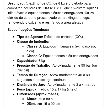
Descrição:
O extintor de CO₂ de 6 kg é projetado para
combater incêndios de Classe B e C, que envolvem líquidos
inflamáveis e equipamentos elétricos energizados. Utiliza
dióxido de carbono pressurizado para extinguir o fogo,
removendo o oxigênio e resfriando a área afetada.
Especificações Técnicas:
Tipo de Agente:
Dióxido de carbono (CO₂)
Classe de Incêndio:
Classe B:
Líquidos inflamáveis (ex.: gasolina,
óleo)
Classe C:
Equipamentos elétricos energizados
Capacidade:
6 kg
Pressão de Trabalho:
Aproximadamente 55 bar (ou
797 psi)
Tempo de Duração:
Aproximadamente 40 a 60
segundos de descarga contínua
Distância de Jato:
Aproximadamente 3 a 4 metros
Peso (aproximado):
15 a 17 kg (cheio)
Dimensões (aproximadas):
Altura:
70 a 80 cm
Diâmetro:
15 a 20 cm