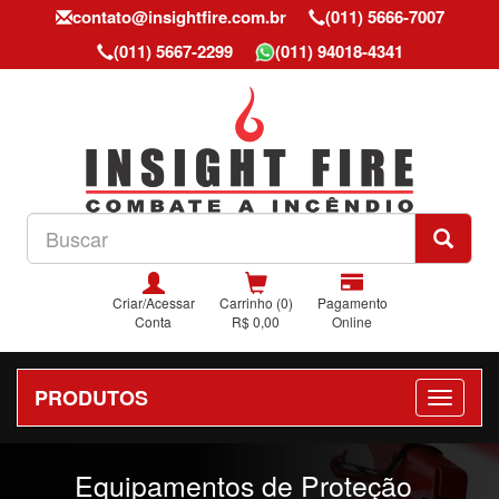
contato@insightfire.com.br
(011) 5666-7007
(011) 5667-2299
(011) 94018-4341
Criar/Acessar
Carrinho (0)
Pagamento
Conta
R$ 0,00
Online
PRODUTOS
Previous
Nex
Equipamentos de Proteção