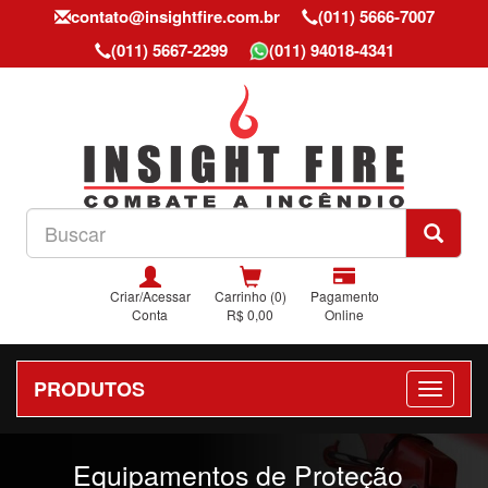
contato@insightfire.com.br
(011) 5666-7007
(011) 5667-2299
(011) 94018-4341
Criar/Acessar
Carrinho (0)
Pagamento
Conta
R$ 0,00
Online
PRODUTOS
Previous
Nex
Equipamentos de Proteção