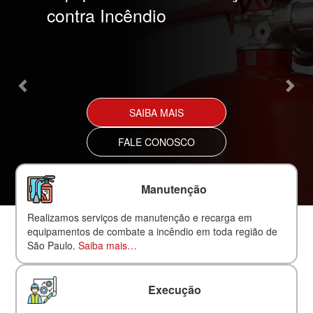
contra Incêndio
SAIBA MAIS
FALE CONOSCO
Manutenção
Realizamos serviços de manutenção e recarga em
equipamentos de combate a incêndio em toda região de
São Paulo.
Saiba mais…
Execução