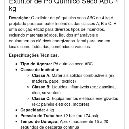
Extintor de Pó Químico Seco ABC 4
kg
Descrição:
O extintor de pó químico seco ABC de 4 kg é
projetado para combater incêndios das classes A, B e C. É
uma solução eficaz para diversos tipos de incêndios,
incluindo materiais sólidos, líquidos inflamáveis e
equipamentos elétricos energizados. Ideal para uso em
locais como indústrias, comércios e veículos.
Especificações Técnicas:
Tipo de Agente:
Pó químico seco ABC
Classe de Incêndio:
Classe A:
Materiais sólidos combustíveis (ex.:
madeira, papel, tecidos)
Classe B:
Líquidos inflamáveis (ex.: gasolina,
óleo, solventes)
Classe C:
Equipamentos elétricos energizados
(ex.: painéis elétricos, motores)
Capacidade:
4 kg
Pressão de Trabalho:
12 bar (ou 174 psi)
Tempo de Duração:
Aproximadamente 15 a 20
segundos de descarga contínua