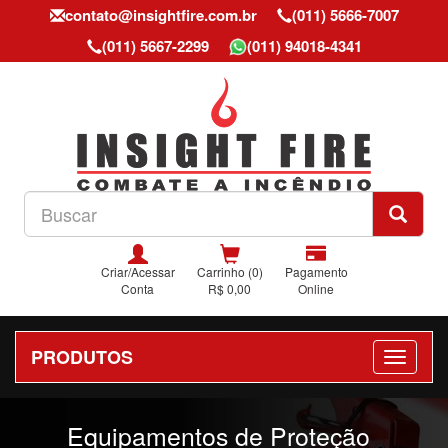
contato@insightfire.com.br
(011) 5666-7007
(011) 5667-2299
(011) 94018-4341
Criar/Acessar
Carrinho (0)
Pagamento
Conta
R$ 0,00
Online
PRODUTOS
Previous
Nex
Equipamentos de Proteção