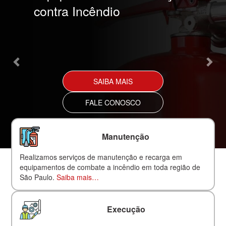
contra Incêndio
SAIBA MAIS
FALE CONOSCO
Manutenção
Realizamos serviços de manutenção e recarga em
equipamentos de combate a incêndio em toda região de
São Paulo.
Saiba mais…
Execução