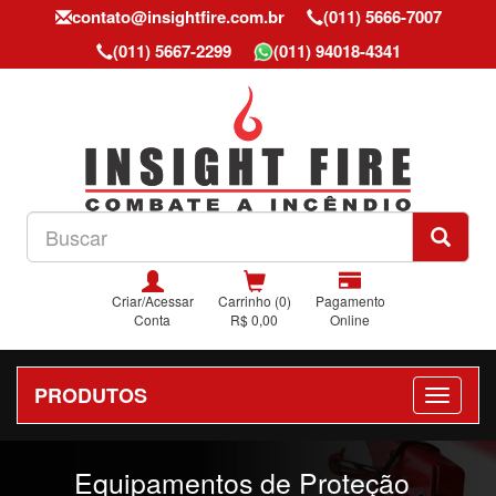
contato@insightfire.com.br
(011) 5666-7007
(011) 5667-2299
(011) 94018-4341
Criar/Acessar
Carrinho (0)
Pagamento
Conta
R$ 0,00
Online
PRODUTOS
Previous
Nex
Equipamentos de Proteção