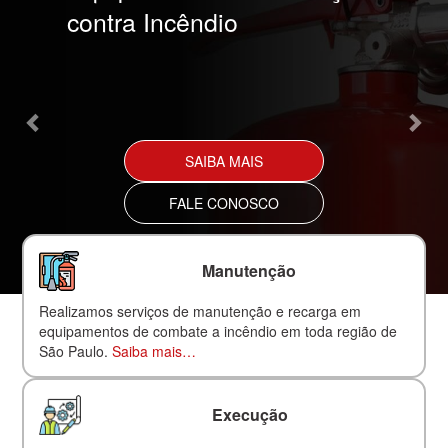
contra Incêndio
SAIBA MAIS
FALE CONOSCO
Manutenção
Realizamos serviços de manutenção e recarga em
equipamentos de combate a incêndio em toda região de
São Paulo.
Saiba mais…
Execução