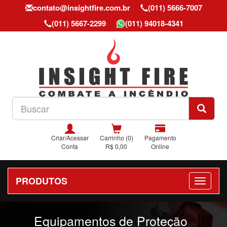
contato@insightfire.com.br
(011) 5666-7007
(011) 5667-2299
(011) 94018-4341
Criar/Acessar
Carrinho (0)
Pagamento
Conta
R$ 0,00
Online
PRODUTOS
Previous
Nex
Equipamentos de Proteção