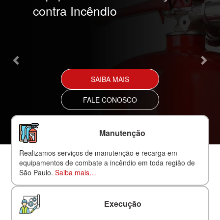
contra Incêndio
SAIBA MAIS
FALE CONOSCO
Manutenção
Realizamos serviços de manutenção e recarga em
equipamentos de combate a incêndio em toda região de
São Paulo.
Saiba mais…
Execução