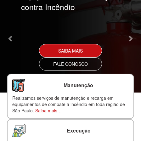
contra Incêndio
SAIBA MAIS
FALE CONOSCO
Manutenção
Realizamos serviços de manutenção e recarga em
equipamentos de combate a incêndio em toda região de
São Paulo.
Saiba mais…
Execução