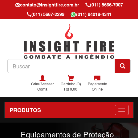
contato@insightfire.com.br
(011) 5666-7007
(011) 5667-2299
(011) 94018-4341
Criar/Acessar
Carrinho (0)
Pagamento
Conta
R$ 0,00
Online
PRODUTOS
Previous
Nex
Equipamentos de Proteção