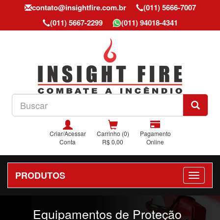
contato@insightfire.com.br
(011) 5666-7007
(011) 5667-2299
(011) 94018-4341
Criar/Acessar
Carrinho (0)
Pagamento
Conta
R$ 0,00
Online
PRODUTOS
Previous
Nex
Equipamentos de Proteção