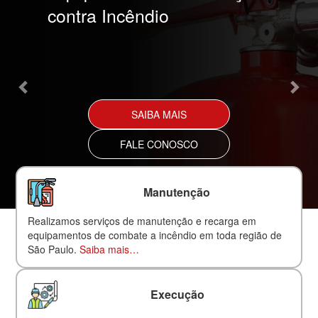
contra Incêndio
SAIBA MAIS
FALE CONOSCO
Manutenção
Realizamos serviços de manutenção e recarga em
equipamentos de combate a incêndio em toda região de
São Paulo.
Saiba mais…
Execução