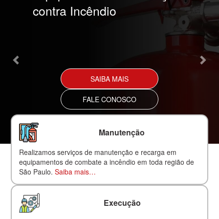
contra Incêndio
SAIBA MAIS
FALE CONOSCO
Manutenção
Realizamos serviços de manutenção e recarga em
equipamentos de combate a incêndio em toda região de
São Paulo.
Saiba mais…
Execução