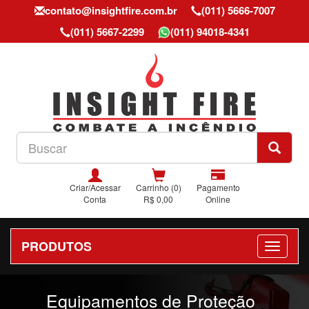
contato@insightfire.com.br
(011) 5666-7007
(011) 5667-2299
(011) 94018-4341
Criar/Acessar
Carrinho (0)
Pagamento
Conta
R$ 0,00
Online
PRODUTOS
Previous
Nex
Equipamentos de Proteção