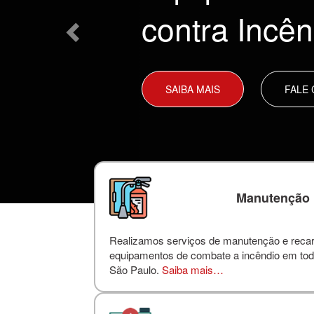
contra Incên
SAIBA MAIS
FALE
Manutenção
Realizamos serviços de manutenção e reca
equipamentos de combate a incêndio em tod
São Paulo.
Saiba mais…