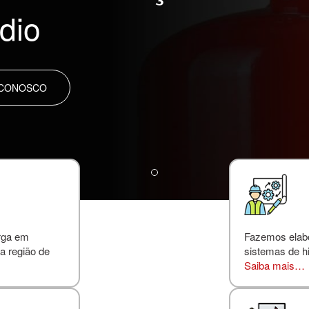
dio
 CONOSCO
rga em
Fazemos elabor
a região de
sistemas de hi
Saiba mais…