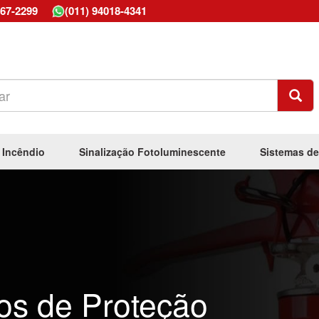
667-2299
(011) 94018-4341
 Incêndio
Sinalização Fotoluminescente
Sistemas de
os de Proteção