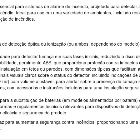
sencial para sistemas de alarme de incêndio, projetado para detecta
cêndio. Ideal para uso em uma variedade de ambientes, incluindo reside
ção de incêndios.
de detecção óptica ou ionização (ou ambos, dependendo do modelo), qu
ade para detectar fumaça em suas fases iniciais, reduzindo o risco d
rabilidade, geralmente ABS, que proporciona proteção contra impactos
instalação em tetos ou paredes, com dimensões típicas que facilitam a
ais visuais claros sobre o status do detector, incluindo indicações 
zer) com volume ajustável, para alertar sobre a presença de fumaça 
, com acessórios e instruções incluídos para uma instalação segura 
para a substituição de baterias (em modelos alimentados por bateria) 
rmas e regulamentos técnicos relevantes para dispositivos de detec
a eficácia e segurança do produto.
z para aumentar a segurança contra incêndios, proporcionando uma r
.